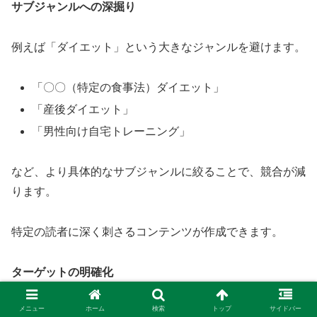
サブジャンルへの深掘り
例えば「ダイエット」という大きなジャンルを避けます。
「〇〇（特定の食事法）ダイエット」
「産後ダイエット」
「男性向け自宅トレーニング」
など、より具体的なサブジャンルに絞ることで、競合が減
ります。
特定の読者に深く刺さるコンテンツが作成できます。
ターゲットの明確化
メニュー
ホーム
検索
トップ
サイドバー
「誰に」向けて情報を発信するのかを具体的に設定するこ