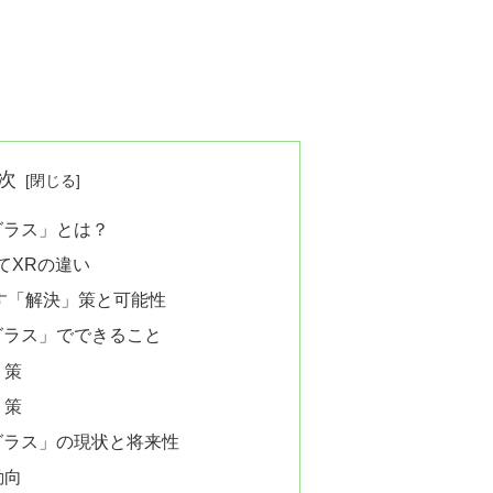
次
トグラス」とは？
てXRの違い
たらす「解決」策と可能性
ートグラス」でできること
」策
」策
ートグラス」の現状と将来性
動向