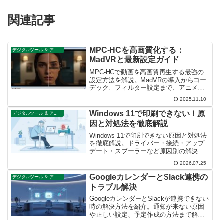
関連記事
MPC-HCを高画質化する：
デジタルツール & アプリ技術
MadVRと最新設定ガイド
MPC-HCで動画を高画質再生する最強の
設定方法を解説。MadVRの導入からコー
デック、フィルター設定まで、アニメや
映画をより綺麗に視聴するための知識を
2025.11.10
すべて網羅。
Windows 11で印刷できない！原
デジタルツール & アプリ技術
因と対処法を徹底解説
Windows 11で印刷できない原因と対処法
を徹底解説。ドライバー・接続・アップ
デート・スプーラーなど原因別の解決法
から、エラーコード別・メーカー別の対
2026.07.25
処法、よくある質問まで完全網羅。
GoogleカレンダーとSlack連携の
デジタルツール & アプリ技術
トラブル解決
GoogleカレンダーとSlackが連携できない
時の解決方法を紹介。通知が来ない原因
や正しい設定、予定作成の方法まで解