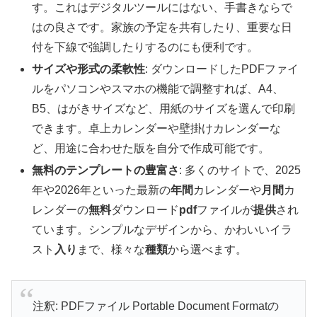
す。これはデジタルツールにはない、手書きならで
はの良さです。家族の予定を共有したり、重要な日
付を下線で強調したりするのにも便利です。
サイズや形式の柔軟性
: ダウンロードしたPDFファイ
ルをパソコンやスマホの機能で調整すれば、A4、
B5、はがきサイズなど、用紙のサイズを選んで印刷
できます。卓上カレンダーや壁掛けカレンダーな
ど、用途に合わせた版を自分で作成可能です。
無料のテンプレートの豊富さ
: 多くのサイトで、2025
年や2026年といった最新の
年間
カレンダーや
月間
カ
レンダーの
無料
ダウンロード
pdf
ファイルが
提供
され
ています。シンプルなデザインから、かわいいイラ
スト
入り
まで、様々な
種類
から選べます。
注釈: PDFファイル Portable Document Formatの