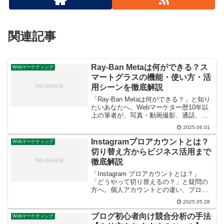
関連記事
Ray-Ban Metaは何ができる？ス
Webマーケティング
マートグラスの機能・使い方・活
用シーンを徹底解説
「Ray-Ban Metaは何ができる？」と知り
たいあなたへ。Webマーケター歴10年以
上の筆者が、写真・動画撮影、通話、ラ
イブ配信、AI機能など、Ray-Ban Metaス
2025.06.01
マートグラスの魅力と日常生活での活用
術、購入前の注意点まで「鮮度」ある情
Instagramプロアカウントとは？
Webマーケティング
報と解決策を解説します。
切り替え方からビジネス活用まで
徹底解説
「Instagram プロアカウントとは？」
「どうやって切り替えるの？」と疑問の
方へ。個人アカウントとの違い、プロア
カウントのメリット、設定手順、インサ
2025.05.28
イトを使った効果的な運用方法まで、ビ
ジネスや収益化を目指すための知識と解
ブログ初心者向け競合分析の手法
Webマーケティング
決策を解説します。