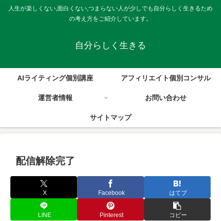
人生が楽しくない,面白くない,つまらない人が少しでも自分らしく生きるため
の考え方をご紹介しています。
自分らしく生きる
AIライティング個別講座
アフィリエイト個別コンサル
運営者情報
お問い合わせ
サイトマップ
配信解除完了
X
Facebook
はてブ
LINE
Pinterest
コピー