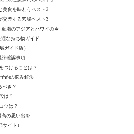
と美食を味わうベスト3
が交差する穴場ベスト3
ド：近場のアジアとハワイの今
最適な持ち物ガイド
広域ガイド版）
最終確認事項
気をつけることは？
と予約の悩み解決
るべき？
手段は？
すコツは？
最高の思い出を
部サイト）