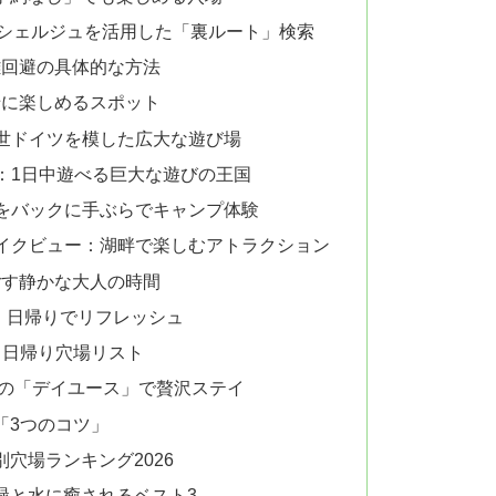
コンシェルジュを活用した「裏ルート」検索
雑回避の具体的な方法
緒に楽しめるスポット
中世ドイツを模した広大な遊び場
園：1日中遊べる巨大な遊びの王国
山をバックに手ぶらでキャンプ体験
レイクビュー：湖畔で楽しむアトラクション
ごす静かな大人の時間
：日帰りでリフレッシュ
る日帰り穴場リスト
ルの「デイユース」で贅沢ステイ
「3つのコツ」
別穴場ランキング2026
緑と水に癒されるベスト3