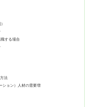
別）
合
転職する場合
合
方法
ーション）人材の需要増