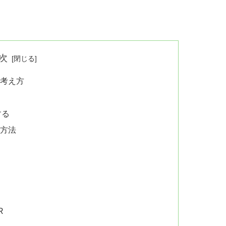
次
考え方
する
方法
R