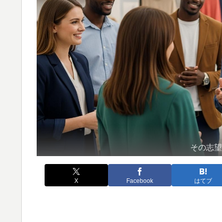
その志
X
Facebook
はてブ