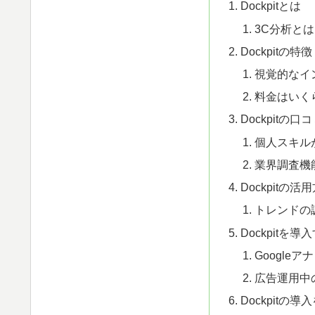
Dockpitとは
3C分析と
Dockpitの特徴
視覚的なイ
料金はいく
Dockpitの
個人スキル
業界調査機
Dockpitの活
トレンドの
Dockpitを
Google
広告運用中
Dockpitの