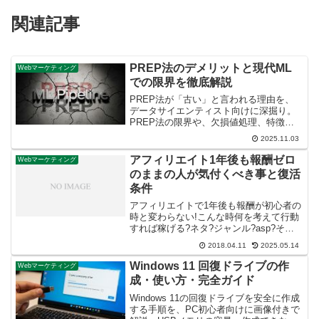
関連記事
PREP法のデメリットと現代ML
Webマーケティング
での限界を徹底解説
PREP法が「古い」と言われる理由を、
データサイエンティスト向けに深掘り。
PREP法の限界や、欠損値処理、特徴量
エンジニアリングなど最新のデータ前処
2025.11.03
理手法を2025年最新トレンドとして解説
します。
アフィリエイト1年後も報酬ゼロ
Webマーケティング
のままの人が気付くべき事と復活
条件
アフィリエイトで1年後も報酬が初心者の
時と変わらない!こんな時何を考えて行動
すれば稼げる?ネタ?ジャンル?asp?そん
なことよりももっと根本的なあなた自身
2018.04.11
2025.05.14
を見直す事が必要な時。初心者を1pv1円
以上のサイトにしているコンサル実践
Windows 11 回復ドライブの作
Webマーケティング
記。
成・使い方・完全ガイド
Windows 11の回復ドライブを安全に作成
する手順を、PC初心者向けに画像付きで