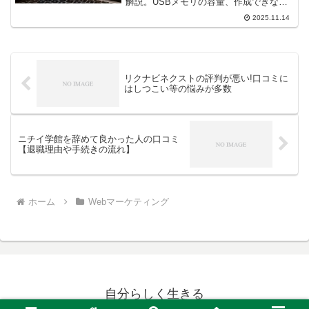
解説。USBメモリの容量、作成できない
時の対処法、起動方法、システム復元ま
2025.11.14
で網羅。万が一のトラブルに備えるため
の完全ガイドです。
リクナビネクストの評判が悪い!口コミに
はしつこい等の悩みが多数
ニチイ学館を辞めて良かった人の口コミ
【退職理由や手続きの流れ】
ホーム
Webマーケティング
自分らしく生きる