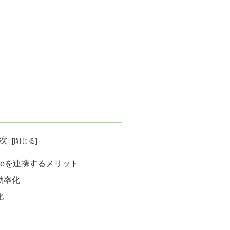
次
 Driveを連携するメリット
効率化
化