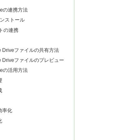
riveの連携方法
インストール
ントの連携
gle Driveファイルの共有方法
gle Driveファイルのプレビュー
riveの活用方法
理
成
効率化
化