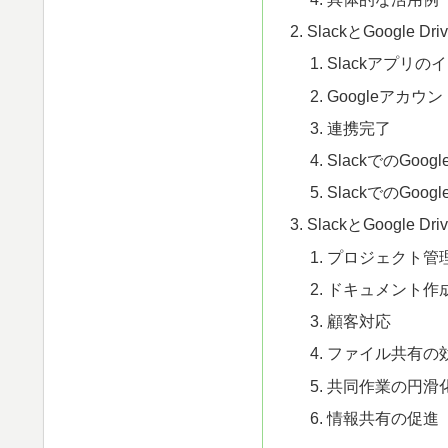
SlackとGoogle D
Slackアプリの
Googleアカウ
連携完了
SlackでのGoo
SlackでのGoo
SlackとGoogle D
プロジェクト管
ドキュメント作
顧客対応
ファイル共有の
共同作業の円滑
情報共有の促進