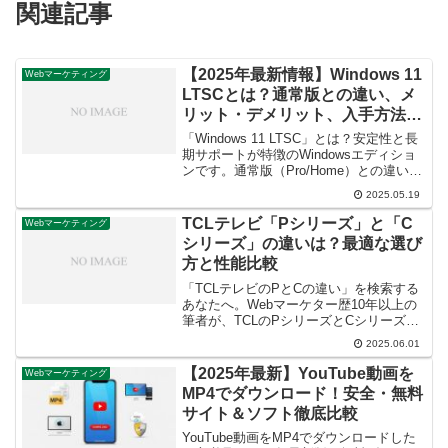
関連記事
【2025年最新情報】Windows 11
Webマーケティング
LTSCとは？通常版との違い、メ
リット・デメリット、入手方法を
徹底解説
「Windows 11 LTSC」とは？安定性と長
期サポートが特徴のWindowsエディショ
ンです。通常版（Pro/Home）との違い、
含まれる機能、対象となる用途（企業、
2025.05.19
特定機器）、入手方法（ボリュームライ
センスなど）、メリット・デメリットを
TCLテレビ「Pシリーズ」と「C
Webマーケティング
徹底解説。Windows アップデート頻度や
シリーズ」の違いは？最適な選び
サポート期間を知りたい方、特定用途で
方と性能比較
の安定版を探している方必見。一般ユー
ザー向けではない点を明確に解説しま
「TCLテレビのPとCの違い」を検索する
す。
あなたへ。Webマーケター歴10年以上の
筆者が、TCLのPシリーズとCシリーズの
画質、音質、ゲーミング性能、価格、デ
2025.06.01
ザインなどを徹底比較。あなたのライフ
スタイルに最適なTCLテレビを見つける
【2025年最新】YouTube動画を
Webマーケティング
「解決」策と「鮮度」ある情報を提供し
MP4でダウンロード！安全・無料
ます。
サイト＆ソフト徹底比較
YouTube動画をMP4でダウンロードした