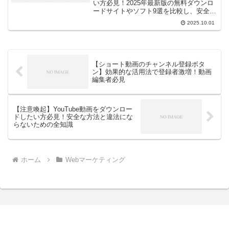
い方必見！2025年最新版の無料ダウンロ
ードサイトやソフト9選を比較し、安全か
つ高画質で保存する方法を解説。違法性
2025.10.01
やスマホでの簡単な方法、TopClipperの使
い方まで網羅した完全ガイドです。
【ショート動画のチャンネル登録ボタ
ン】効果的な活用法で登録者激増！動画
編集者必見
【注意喚起】YouTube動画をダウンロー
ドしたい方必見！安全な方法と違法にな
らないための全知識
ホーム
Webマーケティング