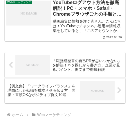
を徹底解説します。
YouTubeログアウト方法を徹底
Webマーケティング
解説！PC・スマホ・Safari・
Chromeブラウザごとの手順とア
カウント切り替えも
動画編集に情熱を注ぐ皆さん、こんにち
は！YouTubeでチャンネル運用や情報収
集をしていると、「このアカウントから
ログアウトしたいな」「別のチャンネル
2025.04.26
に切り替えたいけど一度ログアウトする
べき？」と思うことはありませんか？特
に動画編集では、用...
「職務経歴書の自己PRが思いつかない」
を解決！ネタ探しから書き方、企業が見
るポイント、例文まで徹底解説
【例文集】「ワークライフバランス」を
理由にした転職を成功させる伝え方｜面
接・書類OKなポジティブ例文10選
ホーム
Webマーケティング