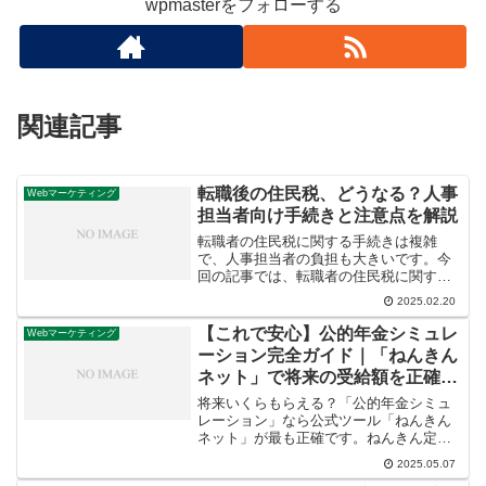
wpmasterをフォローする
関連記事
転職後の住民税、どうなる？人事
Webマーケティング
担当者向け手続きと注意点を解説
転職者の住民税に関する手続きは複雑
で、人事担当者の負担も大きいです。今
回の記事では、転職者の住民税に関する
手続きの流れや注意点をわかりやすく解
2025.02.20
説します。
【これで安心】公的年金シミュレ
Webマーケティング
ーション完全ガイド｜「ねんきん
ネット」で将来の受給額を正確に
知る手順
将来いくらもらえる？「公的年金シミュ
レーション」なら公式ツール「ねんきん
ネット」が最も正確です。ねんきん定期
便の見方も含め、あなたの年金見込み額
2025.05.07
を計算し、老後資金計画に役立てる手順