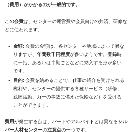
（費用）がかかるのが一般的です。
この会費
は、センターの運営費や会員向けの共済、研修な
どに使われます。
金額:
会費の金額は、各センターや地域によって異な
りますが、
年間数千円程度
が多いようです。
登録
時
に一括、あるいは半期ごとなどに納入する形が多い
です。
目的:
会費を納めることで、仕事の紹介を受けられる
権利や、センターの提供する各種サービス（研修、
親睦活動、万一の事故に備えた保険など）を受ける
ことができます。
費用
が発生する点は、パートやアルバイトとは異なる
シル
バー人材センター
の
注意点
の一つです。