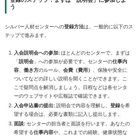
登録のステップ：まずは「説明会」に参加しよ
う
シルバー人材センターへの
登録方法
は、一般的に以下のス
テップで進みます。
入会説明会への参加:
ほとんどのセンターで、まずは
「
説明会
」への参加が必要です。センターの
仕事内
容
、
働き方
のルール、
会費（費用）
、保険や安全に
ついてなどの詳しい説明を聞くことができます。こ
こで疑問点を解消しましょう。日程などは各センタ
ーのウェブサイトや広報誌で確認できます。
入会申込書の提出:
説明会で内容を理解し、
登録
を希
望する場合は、必要な書類に記入し提出します。
面談:
センターの担当者と面談を行います。あなたの
希望する
仕事内容
や、これまでの経験、健康状態な