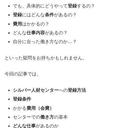
でも、具体的にどうやって
登録
するの？
登録
にはどんな
条件
があるの？
費用
はかかるの？
どんな
仕事内容
があるの？
自分に合った働き方なのか…？
といった疑問をお持ちかもしれません。
今回の記事では、
シルバー人材センター
への
登録方法
登録条件
かかる
費用（会費）
センターでの
働き方
の基本
どんな仕事
があるのか