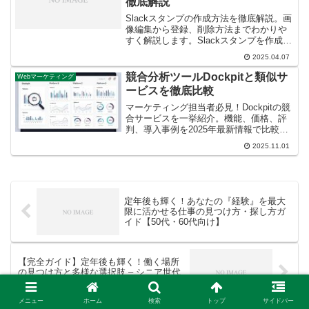
徹底解説
Slackスタンプの作成方法を徹底解説。画
像編集から登録、削除方法までわかりや
すく解説します。Slackスタンプを作成し
て、チームのコミュニケーションを活性
2025.04.07
化しましょう。
競合分析ツールDockpitと類似サ
Webマーケティング
ービスを徹底比較
マーケティング担当者必見！Dockpitの競
合サービスを一挙紹介。機能、価格、評
判、導入事例を2025年最新情報で比較
し、自社の課題解決に最適なアクセス解
2025.11.01
析ツールを選定する手順を解説します。
定年後も輝く！あなたの『経験』を最大
限に活かせる仕事の見つけ方・探し方ガ
イド【50代・60代向け】
【完全ガイド】定年後も輝く！働く場所
の見つけ方と多様な選択肢 – シニア世代
の仕事探し
メニュー
ホーム
検索
トップ
サイドバー