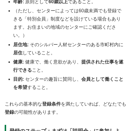
年齢:
原則として
60歳以上
であること。
（ただし、センターによっては60歳未満でも登録で
きる「特別会員」制度などを設けている場合もあり
ます。お住まいの地域のセンターにご確認くださ
い。）
居住地:
そのシルバー人材センターのある市町村内に
居住
していること。
健康:
健康で、働く意欲があり、
提供された仕事を遂
行できる
こと。
目的:
センターの趣旨に賛同し、
会員として働くこと
を希望
すること。
これらの基本的な
登録条件
を満たしていれば、どなたでも
登録
の可能性があります。