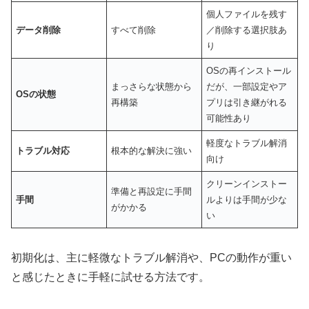
個人ファイルを残す
データ削除
すべて削除
／削除する選択肢あ
り
OSの再インストール
まっさらな状態から
だが、一部設定やア
OSの状態
再構築
プリは引き継がれる
可能性あり
軽度なトラブル解消
トラブル対応
根本的な解決に強い
向け
クリーンインストー
準備と再設定に手間
手間
ルよりは手間が少な
がかかる
い
初期化は、主に軽微なトラブル解消や、PCの動作が重い
と感じたときに手軽に試せる方法です。