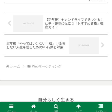
うの？」と疑問に思っている方も多いで
しょう。YouTubeプレミア公開は、事前
にアップロー...
【定年後】セカンドライフで見つける！
仕事・趣味に役立つ「おすすめ資格」徹
底ガイド
定年後「やってはいけない十戒」：後悔
しない人生を送るためのNG行動と対策
ホーム
Webマーケティング
自分らしく生きる
© 2017 自分らしく生きる.
メニュー
ホーム
検索
トップ
サイドバー