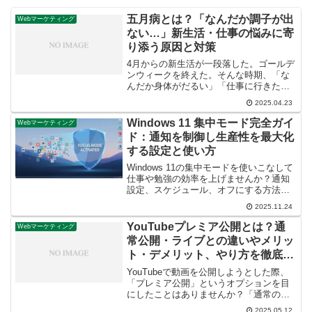
五月病とは？「なんだか調子が出
Webマーケティング
ない…」新生活・仕事の悩みに寄
り添う原因と対策
4月からの新生活が一段落した。ゴールデ
ンウィークを終えた。そんな時期、「な
んだか身体がだるい」「仕事に行きたく
ない」「気分が晴れない…」と感じてい
2025.04.23
ませんか？ それはもしかしたら、世間で
よく言われる「五月病」かもしれませ
Windows 11 集中モード完全ガイ
Webマーケティング
ん。五月病は、正式な病...
ド：通知を制御し生産性を最大化
する設定と使い方
Windows 11の集中モードを使いこなして
仕事や勉強の効率を上げませんか？通知
設定、スケジュール、オフにする方法を
PC初心者向けに2025年最新情報で徹底解
2025.11.24
説します。
YouTubeプレミア公開とは？通
Webマーケティング
常公開・ライブとの違いやメリッ
ト・デメリット、やり方を徹底解
説！
YouTubeで動画を公開しようとした際、
「プレミア公開」というオプションを目
にしたことはありませんか？「通常の公
開と何が違うの？」「ライブ配信とは違
2025.05.12