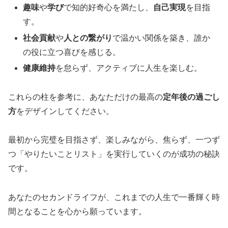
趣味
や
学び
で知的好奇心を満たし、
自己実現
を目指
す。
社会貢献
や
人との繋がり
で温かい関係を築き、誰か
の役に立つ喜びを感じる。
健康維持
を怠らず、アクティブに人生を楽しむ。
これらの柱を参考に、あなただけの最高の
定年後の過ごし
方
をデザインしてください。
最初から完璧を目指さず、楽しみながら、焦らず、一つず
つ「やりたいことリスト」を実行していくのが成功の秘訣
です。
あなたのセカンドライフが、これまでの人生で一番輝く時
間となることを心から願っています。