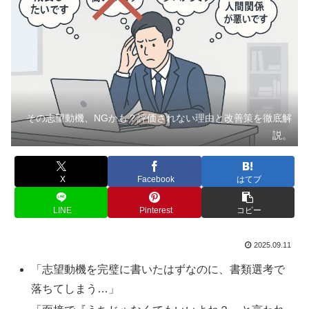
その志望動機、NGかも？評価されない理由と改善策を徹底解
説。
X
Facebook
はてブ
LINE
Pinterest
コピー
2025.09.11
「志望動機を完璧に書いたはずなのに、書類選考で
落ちてしまう…」