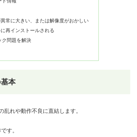
ード情報
が異常に大きい、または解像度がおかしい
手に再インストールされる
ック問題を解決
の基本
面の乱れや動作不良に直結します。
作です。