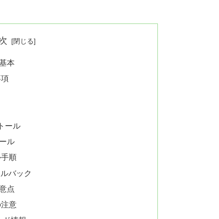
次
基本
事項
トール
ール
ル手順
ロールバック
意点
の注意