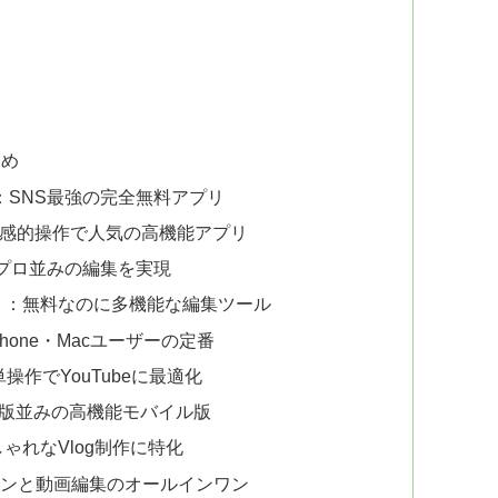
すめ
）：SNS最強の完全無料アプリ
）：直感的操作で人気の高機能アプリ
でプロ並みの編集を実現
ブイエヌ）：無料なのに多機能な編集ツール
Phone・Macユーザーの定番
単操作でYouTubeに最適化
：PC版並みの高機能モバイル版
しゃれなVlog制作に特化
ザインと動画編集のオールインワン