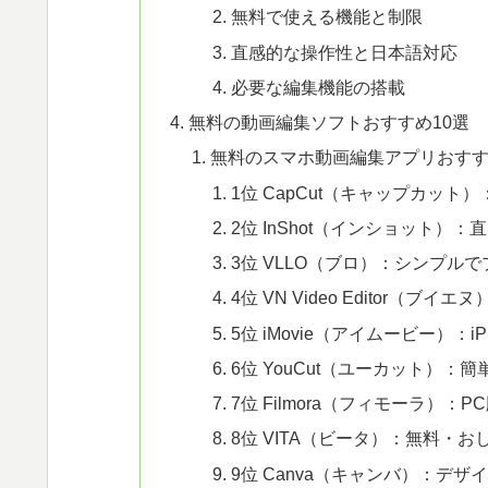
無料で使える機能と制限
直感的な操作性と日本語対応
必要な編集機能の搭載
無料の動画編集ソフトおすすめ10選
無料のスマホ動画編集アプリおす
1位 CapCut（キャップカット
2位 InShot（インショット
3位 VLLO（ブロ）：シンプル
4位 VN Video Editor（
5位 iMovie（アイムービー）：i
6位 YouCut（ユーカット）：簡
7位 Filmora（フィモーラ）
8位 VITA（ビータ）：無料・お
9位 Canva（キャンバ）：デ