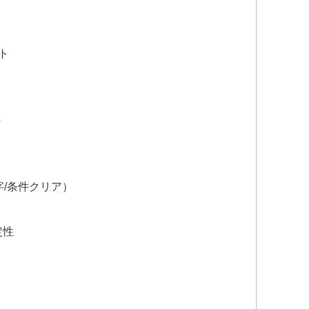
？
ト
さ
字/条件クリア）
定性