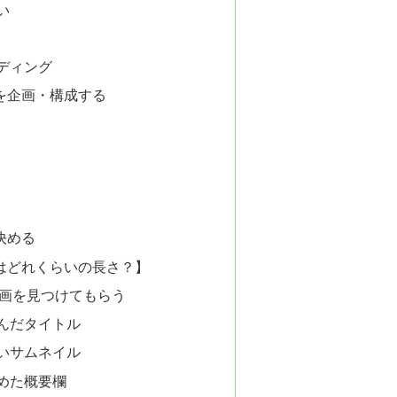
い
ディング
を企画・構成する
決める
0時間はどれくらいの長さ？】
で動画を見つけてもらう
んだタイトル
いサムネイル
めた概要欄