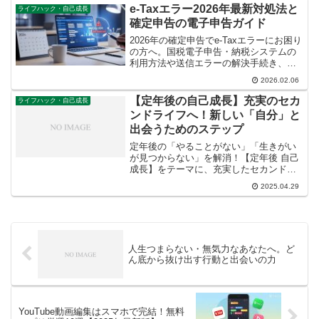
る尊重と信頼を築く基盤であり、豊かな
e-Taxエラー2026年最新対処法と
ライフハック・自己成長
人間関係や内面的な満足感...
確定申告の電子申告ガイド
2026年の確定申告でe-Taxエラーにお困り
の方へ。国税電子申告・納税システムの
利用方法や送信エラーの解決手続き、必
要情報について詳しく掲載。電子申告の
2026.02.06
流れや納税申請等の事項を網羅。
【定年後の自己成長】充実のセカ
ライフハック・自己成長
ンドライフへ！新しい「自分」と
出会うためのステップ
定年後の「やることがない」「生きがい
が見つからない」を解消！【定年後 自己
成長】をテーマに、充実したセカンドラ
イフを送るための具体的な方法を解説。
2025.04.29
新しい趣味、学び直し、社会とのつなが
りまで、新しい自分に出会うためのヒン
トを見つけて、輝く毎日を送りましょ
う。
人生つまらない・無気力なあなたへ。ど
ん底から抜け出す行動と出会いの力
YouTube動画編集はスマホで完結！無料