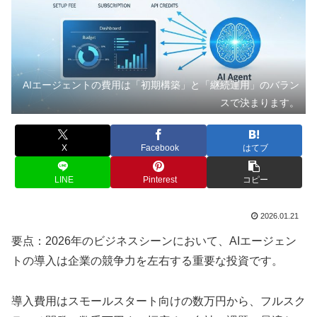
AIエージェントの費用は「初期構築」と「継続運用」のバラン
スで決まります。
X
Facebook
はてブ
LINE
Pinterest
コピー
2026.01.21
要点：2026年のビジネスシーンにおいて、AIエージェン
トの導入は企業の競争力を左右する重要な投資です。
導入費用はスモールスタート向けの数万円から、フルスク