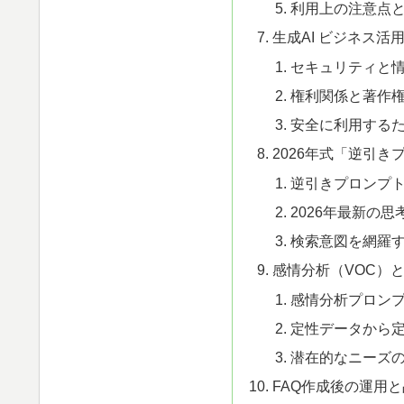
利用上の注意点
生成AI ビジネス活
セキュリティと
権利関係と著作
安全に利用する
2026年式「逆引き
逆引きプロンプ
2026年最新の思
検索意図を網羅
感情分析（VOC）
感情分析プロン
定性データから
潜在的なニーズ
FAQ作成後の運用