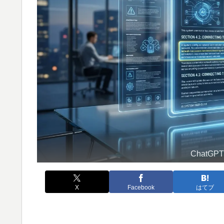
Chat
X
Facebook
はてブ