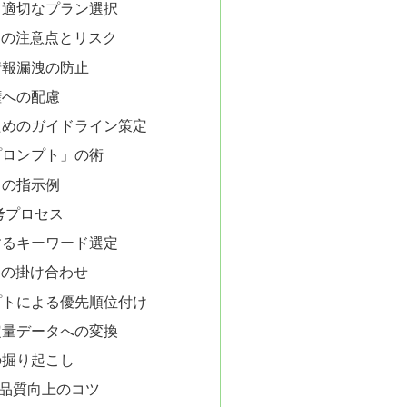
と適切なプラン選択
用の注意点とリスク
情報漏洩の防止
権への配慮
ためのガイドライン策定
プロンプト」の術
トの指示例
考プロセス
するキーワード選定
との掛け合わせ
プトによる優先順位付け
定量データへの変換
の掘り起こし
と品質向上のコツ