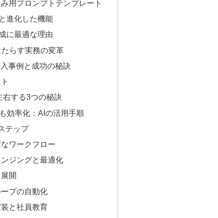
込み用プロンプトテンプレート
ス日と進化した機能
Q作成に最適な理由
pがもたらす実務の変革
導入事例と成功の秘訣
ット
を左右する3つの秘訣
も効率化：AIの活用手順
ステップ
度なワークフロー
レンジングと最適化
な展開
ループの自動化
実装と社員教育