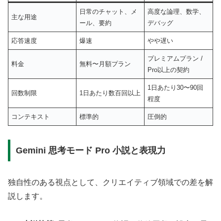
日常のチャット、メ
高度な論理、数学、
主な用途
ール、要約
デバッグ
応答速度
爆速
やや遅い
プレミアムプラン /
料金
無料〜月額プラン
Pro以上の契約
1日あたり30〜90回
回数制限
1日あたり数百回以上
程度
コンテキスト
標準的
圧倒的
Gemini 思考モード Pro 小説と表現力
独自性のある視点として、クリエイティブ領域での差を解
説します。