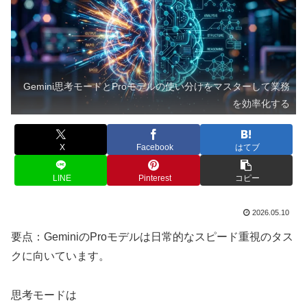
Gemini思考モードとProモデルの使い分けをマスターして業務
を効率化する
X
Facebook
はてブ
LINE
Pinterest
コピー
2026.05.10
要点：GeminiのProモデルは日常的なスピード重視のタス
クに向いています。
思考モードは