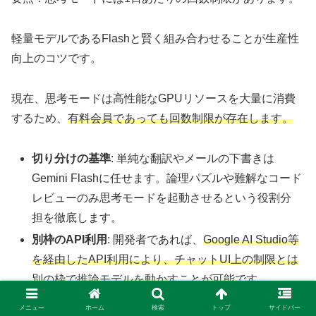
軽量モデルであるFlashと賢く組み合わせることが生産性
向上のコツです。
現在、思考モードは高性能なGPUリソースを大量に消費
するため、
有料会員であっても回数制限が存在します。
切り分けの基準
: 単純な翻訳やメールの下書きは
Gemini Flashに任せます。論理パズルや難解なコード
レビューのみ思考モードを起動させるという役割分
担を徹底します。
別枠のAPI利用
: 開発者であれば、
Google AI Studio等
を経由したAPI利用により、チャットUI上の制限とは
別の枠で推論モデルを動かすことが可能です。
メニュー
ホーム
検索
トップ
サイドバー