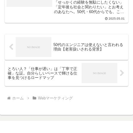
向け】
「せっかくの経験を無駄にしたくない」
「定年後も社会と関わりたい」とお考え
のあなたへ。50代・60代からでも、これ
までのキャリアや人生で培った『経験』
2025.05.01
を最大限に活かせる仕事の見つけ方、具
体的な探し方、おすすめの職種を詳しく
解説します。あなたのセカンドキャリア
を成功させましょう！
50代のエンジニアは使えないと言われる
理由【老害扱いされる背景】
とろい人？「仕事が遅い」は「丁寧で正
確」な証。自分らしいペースで輝ける仕
事を見つけるロードマップ
ホーム
Webマーケティング