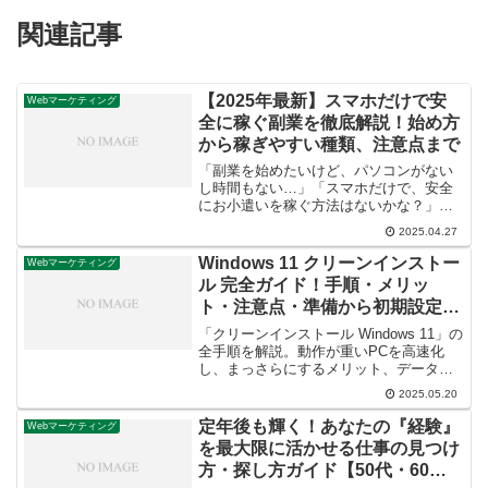
関連記事
【2025年最新】スマホだけで安
Webマーケティング
全に稼ぐ副業を徹底解説！始め方
から稼ぎやすい種類、注意点まで
「副業を始めたいけど、パソコンがない
し時間もない…」「スマホだけで、安全
にお小遣いを稼ぐ方法はないかな？」も
しあなたがそう考えているなら、ご安心
2025.04.27
ください。結論から言うと、スマホ一つ
あれば、安全に始められる副業はたくさ
Windows 11 クリーンインストー
Webマーケティング
ん存在します。ただし、「...
ル 完全ガイド！手順・メリッ
ト・注意点・準備から初期設定ま
で徹底解説
「クリーンインストール Windows 11」の
全手順を解説。動作が重いPCを高速化
し、まっさらにするメリット、データバ
ックアップやインストールメディア作成
2025.05.20
の準備、ライセンス認証、ドライバー導
入、注意点、よくある疑問まで徹底網
定年後も輝く！あなたの『経験』
Webマーケティング
羅。初期化との違いも解説し、初心者で
を最大限に活かせる仕事の見つけ
も迷わず実行できるようサポートしま
方・探し方ガイド【50代・60代
す。