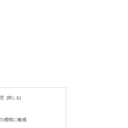
次
の感情に敏感