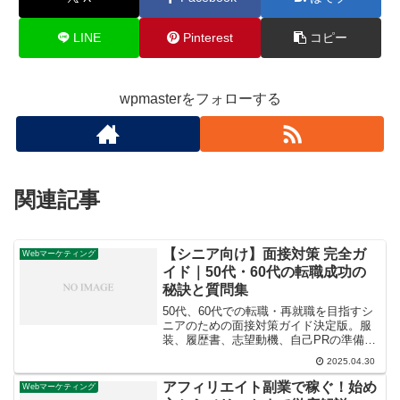
LINE
Pinterest
コピー
wpmasterをフォローする
関連記事
【シニア向け】面接対策 完全ガ
Webマーケティング
イド｜50代・60代の転職成功の
秘訣と質問集
50代、60代での転職・再就職を目指すシ
ニアのための面接対策ガイド決定版。服
装、履歴書、志望動機、自己PRの準備か
ら、面接成功のコツ、よくある質問とそ
2025.04.30
の回答例まで徹底解説。未経験・ブラン
クがある方も必見！自信を持って面接に
アフィリエイト副業で稼ぐ！始め
Webマーケティング
臨み、理想の仕事を見つけましょう。