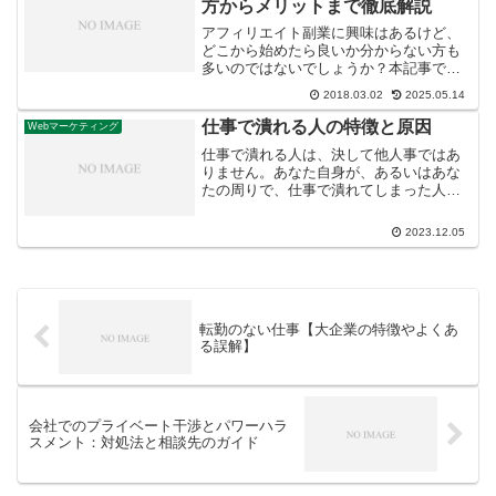
方からメリットまで徹底解説
アフィリエイト副業に興味はあるけど、
どこから始めたら良いか分からない方も
多いのではないでしょうか？本記事で
は、アフィリエイト副業の始め方から、
2018.03.02
2025.05.14
メリット、成功するためのコツまでを徹
底解説します。副業で収入を増やしたい
仕事で潰れる人の特徴と原因
Webマーケティング
方は必見です。
仕事で潰れる人は、決して他人事ではあ
りません。あなた自身が、あるいはあな
たの周りで、仕事で潰れてしまった人は
いませんか？今回の記事では、仕事で潰
れる人の特徴と原因について解説しま
2023.12.05
す。
転勤のない仕事【大企業の特徴やよくあ
る誤解】
会社でのプライベート干渉とパワーハラ
スメント：対処法と相談先のガイド