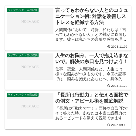
言ってもわからない人とのコミュ
ライフハック・自己成長
ニケーション術: 対話を改善しス
トレスを軽減する方法
人間関係において、時折、私たちは「言
ってもわからない人」との対話に直面し
ます。彼らは私たちの言葉や感情を理解
しようとしません。時には無視し、感情
2023.11.02
的な反応を示すことがあります。このよ
うな状況はストレスを引き起こします。
人生のお悩み、一人で抱え込まな
ライフハック・自己成長
時には、コミュニケーショ...
いで。解決の糸口を見つけよう！
仕事、恋愛、人間関係など、人生には
様々な悩みがつきものです。今回の記事
では、悩みを抱えたあなたへ、具体的な
解決策や相談できる場所を紹介します。
2024.11.20
一人で悩まず、一歩踏み出してみません
か？
「長所は行動力」と伝える面接で
ライフハック・自己成長
の例文・アピール術を徹底解説
「長所は行動力です！」面接や自己PRで
そう答えた時、あなたは本当に説得力の
あるエピソードを添えて説明できます
か？ただ「行動力がある」と伝えるだけ
2025.09.10
では、面接官にあなたの魅力は伝わりま
せん。なぜなら、「行動力」という言葉