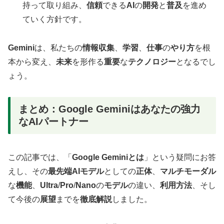
持って取り組み、
信頼
できる
AI
の
開発
と
普及
を進め
ていく方針です。
Gemini
は、私たちの
情報収集
、
学習
、
仕事
の
やり方
を根
本から変え、
未来
を形作る
重要
な
テクノロジー
となるでし
ょう。
まとめ：Google Geminiはあなたの強力
なAIパートナー
この記事では、「
Google Geminiとは
」という疑問にお答
えし、その
最先端AIモデル
としての
正体
、
マルチモーダル
な
機能
、
Ultra
/
Pro
/
Nano
の
モデル
の違い、
利用方法
、そし
て今後の
展望
までを
徹底解説
しました。