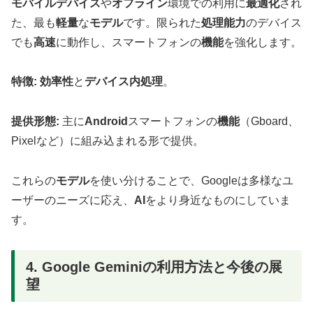
モバイルデバイス
や
オフライン
環境での利用に
最適化
され
た、最も
軽量
な
モデル
です。限られた
処理能力
のデバイス
でも
高速
に動作し、スマートフォンの
機能
を強化します。
特徴:
効率性
と
デバイス内処理
。
提供形態:
主に
Android
スマートフォンの
機能
（Gboard、
Pixelなど）に組み込まれる形で提供。
これらの
モデル
を使い分けることで、Googleは多様なユ
ーザーのニーズに応え、
AI
をより身近なものにしていま
す。
4. Google Geminiの利用方法と今後の展
望