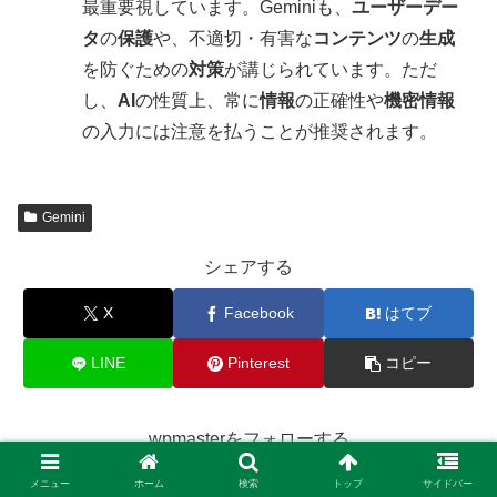
最重要視しています。Geminiも、
ユーザーデー
タ
の
保護
や、不適切・有害な
コンテンツ
の
生成
を防ぐための
対策
が講じられています。ただ
し、
AI
の性質上、常に
情報
の正確性や
機密情報
の入力には注意を払うことが推奨されます。
Gemini
シェアする
X
Facebook
はてブ
LINE
Pinterest
コピー
wpmasterをフォローする
メニュー
ホーム
検索
トップ
サイドバー