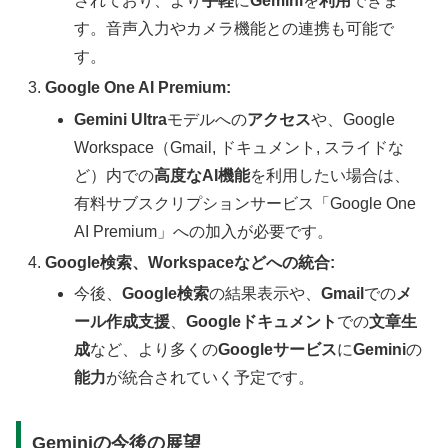
されており、より
手軽
に
Gemini
を
利用
できま
す。音声入力やカメラ機能との連携も可能で
す。
Google One AI Premium:
Gemini Ultra
モデルへの
アクセス
や、Google
Workspace（Gmail, ドキュメント, スライドな
ど）内での
高度なAI機能
を利用したい場合は、
有料サブスクリプションサービス「Google One
AI Premium」への加入が必要です。
Google検索、Workspaceなどへの統合:
今後、
Google検索
の結果表示や、
Gmail
での
メ
ール作成支援
、
Googleドキュメント
での
文章生
成
など、より多くの
Googleサービス
に
Gemini
の
能力
が統合されていく予定です。
Geminiの今後の展望