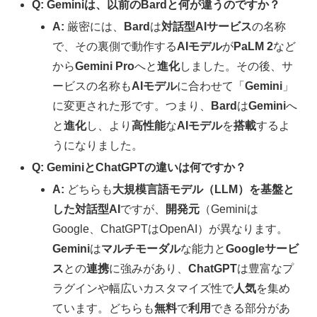
Q: Geminiは、以前のBardと何が違うのですか？
A:
厳密には、
Bard
は
対話型AIサービス
の名称
で、その裏側で動作する
AIモデル
が
PaLM 2
など
から
Gemini Pro
へと
進化
しました。その後、サ
ービスの名称も
AIモデル
に合わせて「
Gemini
」
に変更された形です。つまり、
Bard
は
Gemini
へ
と
進化
し、より
高性能
な
AIモデル
を
搭載
するよ
うになりました。
Q: GeminiとChatGPTの違いは何ですか？
A:
どちらも
大規模言語モデル（LLM）を基盤と
した対話型AI
ですが、
開発元
（Geminiは
Google、ChatGPTはOpenAI）が異なります。
Gemini
は
マルチモーダル
な能力と
Googleサービ
ス
との
連携
に強みがあり、
ChatGPT
は豊富なプ
ラグインや幅広いカスタマイズ性で
人気
を集め
ています。どちらも
無料
で
利用
できる部分があ