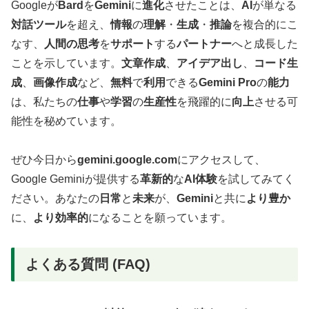
Googleが
Bard
を
Gemini
に
進化
させたことは、
AI
が単なる
対話ツール
を超え、
情報
の
理解
・
生成
・
推論
を複合的にこ
なす、
人間の思考
を
サポート
する
パートナー
へと成長した
ことを示しています。
文章作成
、
アイデア出し
、
コード生
成
、
画像作成
など、
無料
で
利用
できる
Gemini Pro
の
能力
は、私たちの
仕事
や
学習
の
生産性
を飛躍的に
向上
させる可
能性を秘めています。
ぜひ今日から
gemini.google.com
にアクセスして、
Google Geminiが提供する
革新的
な
AI体験
を試してみてく
ださい。あなたの
日常
と
未来
が、
Gemini
と共に
より豊か
に、
より効率的
になることを願っています。
よくある質問 (FAQ)