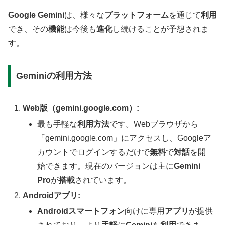
Google Gemini
は、様々な
プラットフォーム
を通じて
利用
でき、その
機能
は今後も
進化
し続けることが予想されま
す。
Geminiの利用方法
Web版（gemini.google.com）:
最も手軽な
利用方法
です。Webブラウザから
「gemini.google.com」にアクセスし、Googleア
カウントでログインするだけで
無料
で
対話
を開
始できます。現在のバージョンは主に
Gemini
Pro
が
搭載
されています。
Androidアプリ:
Androidスマートフォン
向けに専用
アプリ
が提供