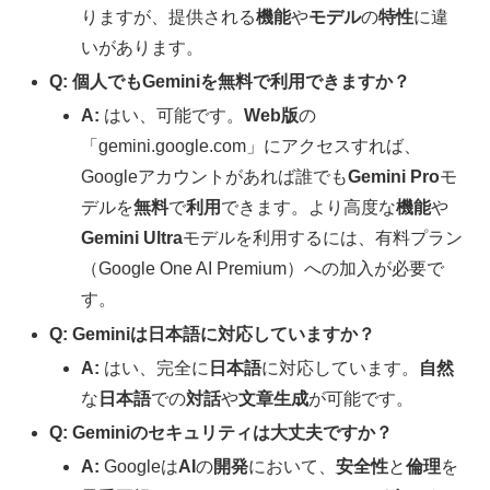
りますが、提供される
機能
や
モデル
の
特性
に違
いがあります。
Q: 個人でもGeminiを無料で利用できますか？
A:
はい、可能です。
Web版
の
「gemini.google.com」にアクセスすれば、
Googleアカウントがあれば誰でも
Gemini Pro
モ
デルを
無料
で
利用
できます。より高度な
機能
や
Gemini Ultra
モデルを利用するには、有料プラン
（Google One AI Premium）への加入が必要で
す。
Q: Geminiは日本語に対応していますか？
A:
はい、完全に
日本語
に対応しています。
自然
な
日本語
での
対話
や
文章生成
が可能です。
Q: Geminiのセキュリティは大丈夫ですか？
A:
Googleは
AI
の
開発
において、
安全性
と
倫理
を