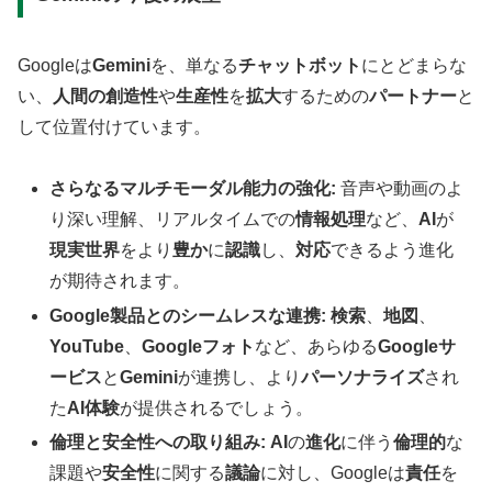
Googleは
Gemini
を、単なる
チャットボット
にとどまらな
い、
人間の創造性
や
生産性
を
拡大
するための
パートナー
と
して位置付けています。
さらなるマルチモーダル能力の強化:
音声や動画のよ
り深い理解、リアルタイムでの
情報処理
など、
AI
が
現実世界
をより
豊か
に
認識
し、
対応
できるよう進化
が期待されます。
Google製品とのシームレスな連携:
検索
、
地図
、
YouTube
、
Googleフォト
など、あらゆる
Googleサ
ービス
と
Gemini
が連携し、より
パーソナライズ
され
た
AI体験
が提供されるでしょう。
倫理と安全性への取り組み:
AI
の
進化
に伴う
倫理的
な
課題や
安全性
に関する
議論
に対し、Googleは
責任
を