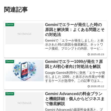
関連記事
Geminiでエラーが発生した時の
Gemini
原因と解決策：よくある問題とそ
の対処法
Geminiで「エラーが発生しました」と表
示された時の原因を徹底解説。ネットワ
ーク接続、プロンプトの内容、サービス
障害など、様々な状況に応じた解決策を
2025.05.23
分かりやすく紹介します。
Geminiでエラー1099が発生？原
Gemini
因とAI初心者向け対処法を解説
Google Gemini利用中に突然「エラーが発
生しました 1099」と表示され作業が中断
するケースが急増中。この記事ではユー
ザーの間で話題の知恵袋やコミュニティ
2026.05.12
の声を元に、2026年最新の原因と解決策
を徹底解説します。
Gemini Advancedの料金プラン
Gemini
と機能詳細：個人からビジネスま
で徹底解説
Gemini Advancedの最新料金体系と、プ