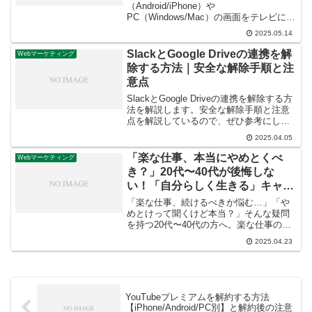
（Android/iPhone）や
PC（Windows/Mac）の画面をテレビに映
したい方へ。各デバイスでChromecastに
2025.05.14
画面をミラーリングする手順を、必要な
アプリ（Google Home/Chrome）別に詳
SlackとGoogle Driveの連携を解
Webマーケティング
しく解説。キャストとの違い、必要なも
除する方法｜安全な解除手順と注
の、トラブル対処法も。あなたの見たい
意点
ものを大画面に映しましょう！
SlackとGoogle Driveの連携を解除する方
法を解説します。安全な解除手順と注意
点を解説しているので、ぜひ参考にして
ください。
2025.04.05
「楽な仕事、本当にやめとくべ
Webマーケティング
き？」20代〜40代が後悔しな
い！「自分らしく生きる」キャリ
ア戦略
「楽な仕事、続けるべきか悩む…」「や
めとけって聞くけど本当？」そんな疑問
を持つ20代〜40代の方へ。楽な仕事の落
とし穴と、後悔しない「自分らしい生き
2025.04.23
方・働き方」を見つけるための具体的な
ステップを解説します。あなたのキャリ
ア不安を解消し、充実した未来へ！
YouTubeプレミアムを解約する方法
【iPhone/Android/PC別】と解約後の注意