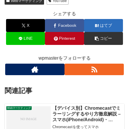
Webマーケティング
YouTube
シェアする
X
Facebook
はてブ
LINE
Pinterest
コピー
wpmasterをフォローする
関連記事
【デバイス別】Chromecastでミ
Webマーケティング
ラーリングするやり方徹底解説 –
スマホ(iPhone/Android)・
PC(Windows/Mac)対応！
Chromecastを使ってスマホ