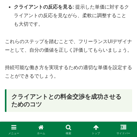
クライアントの反応を見る:
提示した単価に対するク
ライアントの反応を見ながら、柔軟に調整すること
も大切です。
これらのステップを踏むことで、フリーランスUIデザイナ
ーとして、自分の価値を正しく評価してもらいましょう。
持続可能な働き方を実現するための適切な単価を設定する
ことができるでしょう。
クライアントとの料金交渉を成功させる
ためのコツ
自信を持って自分の価値を伝える:
安易な値下げは避
け、根拠を持って交渉する
メニュー
ホーム
検索
トップ
サイドバー