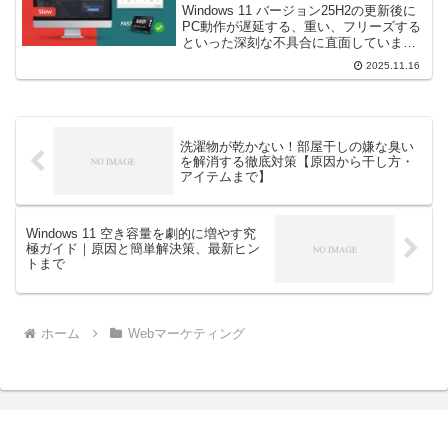
Windows 11 バージョン25H2の更新後に
PC動作が遅延する、重い、フリーズする
といった深刻な不具合に直面していませ
んか？初心者の方でも安全に実行でき
2025.11.16
る、原因の特定方法から、システム最適
化、高負荷プロセスの停止まで、パフォ
ーマンス低下の解決策を画像付きで詳し
く解説します。
洗濯物が乾かない！部屋干しの嫌な臭い
を解消する徹底対策【原因から干し方・
アイテムまで】
Windows 11 空き容量を劇的に増やす究
極ガイド｜原因と簡単解決策、最新ヒン
トまで
ホーム
Webマーケティング