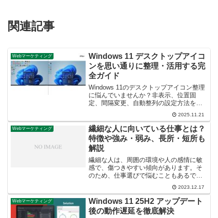
関連記事
Windows 11 デスクトップアイコ
Webマーケティング
ンを思い通りに整理・活用する完
全ガイド
Windows 11のデスクトップアイコン整理
に悩んでいませんか？非表示、位置固
定、間隔変更、自動整列の設定方法を最
新情報で解説します。
2025.11.21
繊細な人に向いている仕事とは？
Webマーケティング
特徴や強み・弱み、長所・短所も
解説
繊細な人は、周囲の環境や人の感情に敏
感で、傷つきやすい傾向があります。そ
のため、仕事選びで悩むこともあるでし
ょう。今回の記事では、繊細な人の特徴
2023.12.17
や強み・弱み向いている仕事今の仕事が
向いているかわからない時の対処法繊細
Windows 11 25H2 アップデート
Webマーケティング
な人に多い退職理由につい...
後の動作遅延を徹底解決