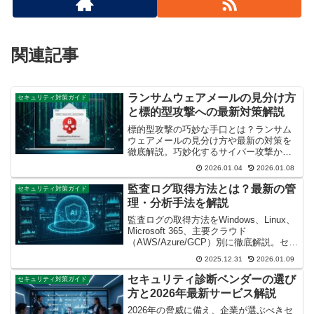
関連記事
ランサムウェアメールの見分け方
セキュリティ対策ガイド
と標的型攻撃への最新対策解説
標的型攻撃の巧妙な手口とは？ランサム
ウェアメールの見分け方や最新の対策を
徹底解説。巧妙化するサイバー攻撃から
個人や企業の情報を守るための特定法を
2026.01.04
2026.01.08
記事で紹介。被害を防ぐための教育や最
新の防御サービスについて詳しく解説し
監査ログ取得方法とは？最新の管
セキュリティ対策ガイド
ます。
理・分析手法を解説
監査ログの取得方法をWindows、Linux、
Microsoft 365、主要クラウド
（AWS/Azure/GCP）別に徹底解説。セキ
ュリティ対策に不可欠なログの出力・収
2025.12.31
2026.01.09
集法から、2026年最新のAI活用分析ま
で、実務に役立つ情報を網羅した完全ガ
セキュリティ診断ベンダーの選び
セキュリティ対策ガイド
イド記事です。
方と2026年最新サービス解説
2026年の脅威に備え、企業が選ぶべきセ