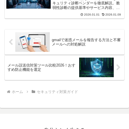
キュリティ診断ベンダーを徹底解説。脆
弱性診断の提供基準やサービス内容、費
用対効果を比較します。最新のサイバー
2026.01.01
2026.01.09
攻撃予測を公開し、診断の必要性と信頼
できる業者の見極め方を詳しく紹介する
記事です。
gmailで迷惑メールを報告する方法と不審
メールへの対処解説
メール誤送信対策ツール比較2026！おす
すめ防止機能を選定
ホーム
セキュリティ対策ガイド