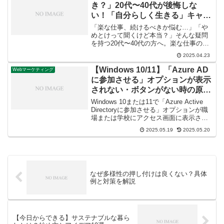
する人が非常に多い「やっ...
き？」20代〜40代が後悔しな
い！「自分らしく生きる」キャリ
ア戦略
「楽な仕事、続けるべきか悩む…」「や
めとけって聞くけど本当？」そんな疑問
を持つ20代〜40代の方へ。楽な仕事の落
とし穴と、後悔しない「自分らしい生き
2025.04.23
方・働き方」を見つけるための具体的な
ステップを解説します。あなたのキャリ
【Windows 10/11】「Azure AD
Webマーケティング
ア不安を解消し、充実した未来へ！
に参加させる」オプションが表示
されない・ボタンがない時の原因
と解決策を徹底解説
Windows 10または11で「Azure Active
Directoryに参加させる」オプションが職
場または学校にアクセス画面に表示され
ない、ボタンがない時の原因と解決策を
2025.05.19
2025.05.20
探している方へ。エディション制限、オ
ンプレミスAD参加、グループポリシー、
レジストリの問題など、表示されない主
な原因と、それぞれに対応する解決手順
を徹底解説。Azure AD参加と登録の違
なぜ多様性の押し付けは良くない？具体
い、グレーアウトについても補足。表示
例と対策を解説
問題を解消して、Azure AD参加/登録を完
了させましょう。
【今日からできる】サステナブルな暮ら