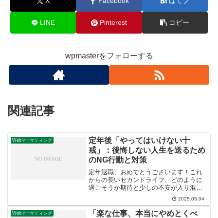
X
Facebook
はてブ
LINE
Pinterest
コピー
wpmasterをフォローする
関連記事
定年後「やってはいけない十
Webマーケティング
戒」：後悔しない人生を送るため
のNG行動と対策
定年退職、おめでとうございます！これ
からの長いセカンドライフ、どのように
過ごそうか期待と少しの不安が入り混じ
っている方もいらっしゃるのではないで
2025.05.04
しょうか。実は、定年後に「あぁ、これ
だけはやらなければよかった…」と後悔
「楽な仕事、本当にやめとくべ
Webマーケティング