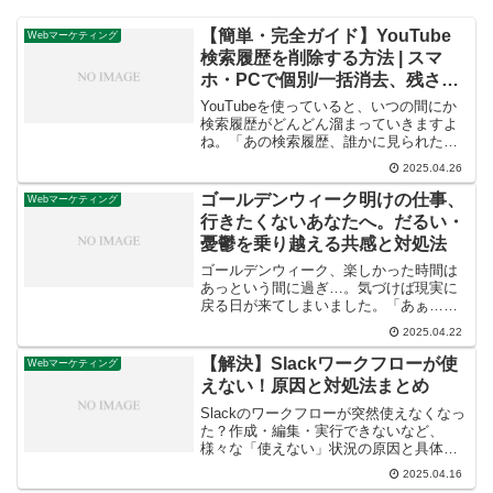
【簡単・完全ガイド】YouTube
Webマーケティング
検索履歴を削除する方法 | スマ
ホ・PCで個別/一括消去、残さな
い設定まで徹底解説
YouTubeを使っていると、いつの間にか
検索履歴がどんどん溜まっていきますよ
ね。「あの検索履歴、誰かに見られたく
ないな…」「検索履歴のせいで、おすす
2025.04.26
め動画がおかしいかも？」そう感じてい
る方もいるでしょう。YouTubeの検索履
ゴールデンウィーク明けの仕事、
Webマーケティング
歴は、あなた...
行きたくないあなたへ。だるい・
憂鬱を乗り越える共感と対処法
ゴールデンウィーク、楽しかった時間は
あっという間に過ぎ…。気づけば現実に
戻る日が来てしまいました。「あぁ…明
日から仕事か…」「なんかだるいな」
2025.04.22
「正直、行きたくない…」。もし、あな
たが今、そんな風に感じているなら、安
【解決】Slackワークフローが使
Webマーケティング
心してください。その気持ち...
えない！原因と対処法まとめ
Slackのワークフローが突然使えなくなっ
た？作成・編集・実行できないなど、
様々な「使えない」状況の原因と具体的
な解決策を徹底解説。権限、アプリ、設
2025.04.16
定ミスなど、困った時のチェックリスト