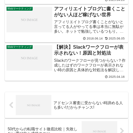
YouTubeで音が出ないという問題は、PC
スマートフォンタブレットスマートテレ
アフィリエイトブログに書くこと
Webマーケティング
ビなど、様...
がない人ほど稼げない世界
アフィリエイトブログ書くことがないと
言ってる人がやってる事は本当に無駄が
多い。ネットで勉強しているつもり。頭
に入れる事が最初の一歩だと思い込む
2018.06.14
2025.06.05
日々。そんな事よりもっと心で感じてほ
しい事をご紹介。
【解決】Slackワークフローが表
Webマーケティング
示されない！原因と対処法
Slackのワークフローが見つからない？作
成したはずのワークフローが表示されな
い時の原因と具体的な対処法を解説しま
す。権限設定、チャンネル、アプリのバ
2025.04.16
ージョンなど、確認すべきポイントをス
テップごとに分かりやすくご紹介。
アドセンス審査に受からない時諦める人
も多い!だからチャンス!
50代からの転職サイト徹底比較｜失敗し