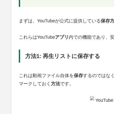
まずは、YouTubeが公式に提供している
保存
これらはYouTube
アプリ
内での機能であり、
方法1: 再生リストに保存する
これは動画ファイル自体を
保存
するのではな
マークしておく
方法
です。