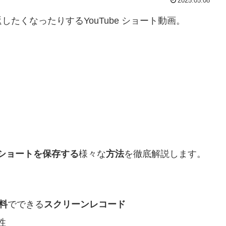
2025.05.08
たくなったりするYouTube ショート動画。
e ショートを保存する
様々な
方法
を徹底解説します。
料
でできる
スクリーンレコード
性