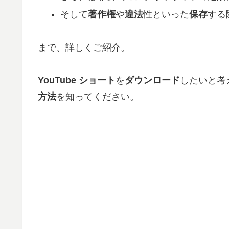
そして
著作権
や
違法
性といった
保存
する
まで、詳しくご紹介。
YouTube ショート
を
ダウンロード
したいと考
方法
を知ってください。