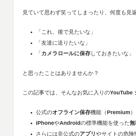
見ていて思わず笑ってしまったり、何度も見返し
「これ、後で見たいな」
「友達に送りたいな」
「
カメラロールに保存
しておきたいな」
と思ったことはありませんか？
この記事では、そんなお気に入りの
YouTub
公式の
オフライン保存
機能（
Premium
）
iPhone
や
Android
の標準機能を使った
無
さらには非公式の
アプリ
やサイトの危険