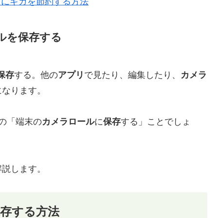
学中にギガを節約する方法
ルを保存する
保存
する。他の
アプリ
で見たり、編集したり、
カメラ
になります。
の「端末の
カメラロール
に
保存
する」ことでしょ
解説します。
保存する方法