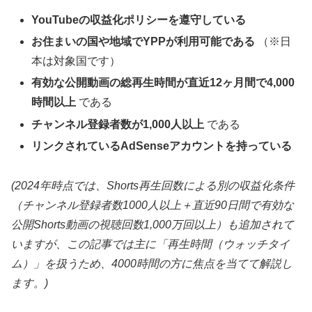
YouTubeの収益化ポリシーを遵守している
お住まいの国や地域でYPPが利用可能である
（※日
本は対象国です）
有効な公開動画の総再生時間が直近12ヶ月間で4,000
時間以上
である
チャンネル登録者数が1,000人以上
である
リンクされているAdSenseアカウントを持っている
(2024年時点では、Shorts再生回数による別の収益化条件
（チャンネル登録者数1000人以上＋直近90日間で有効な
公開Shorts動画の視聴回数1,000万回以上）も追加されて
いますが、この記事では主に「再生時間（ウォッチタイ
ム）」を扱うため、4000時間の方に焦点を当てて解説し
ます。)