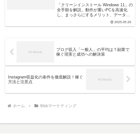
で徹底解説
「クリーンインストール Windows 11」の
全手順を解説。動作が重いPCを高速化
し、まっさらにするメリット、データバ
ックアップやインストールメディア作成
2025.05.20
の準備、ライセンス認証、ドライバー導
入、注意点、よくある疑問まで徹底網
羅。初期化との違いも解説し、初心者で
も迷わず実行できるようサポートしま
す。
ブログ収入「一般人」の平均は？副業で
稼ぐ現実と成功への解決策
Instagram収益化の条件を徹底解説！稼ぐ
方法と注意点
ホーム
Webマーケティング