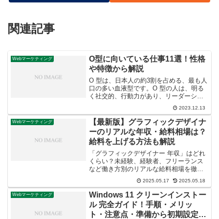
関連記事
O型に向いている仕事11選！性格
Webマーケティング
や特徴から解説
O 型は、日本人の約3割を占める、最も人
口の多い血液型です。O 型の人は、明る
く社交的、行動力があり、リーダーシッ
プを発揮する傾向があります。そんな O
2023.12.13
型の人は、どのような仕事に向いている
のでしょうか？今回は、O 型の性格や特
【最新版】グラフィックデザイナ
Webマーケティング
徴O 型に向...
ーのリアルな年収・給料相場は？
給料を上げる方法も解説
「グラフィックデザイナー 年収」はどれ
くらい？未経験、経験者、フリーランス
など働き方別のリアルな給料相場を徹底
解説。年収を決める要素（スキル、経
2025.05.17
2025.05.18
験、ポートフォリオ、会社規模、勤務
地）と、給料を上げるための具体的な方
Windows 11 クリーンインストー
Webマーケティング
法、仕事の魅力と大変さもご紹介。グラ
ル 完全ガイド！手順・メリッ
フィックデザイナーの収入の現実を知
ト・注意点・準備から初期設定ま
り、キャリアアップを目指しましょう。