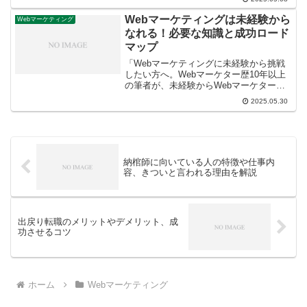
ード、アナリティクス分析、コメント管
理、収益化設定、各種設定まで、主要機
Webマーケティングは未経験から
Webマーケティング
能を網羅。あなたのYouTube活動を効率
なれる！必要な知識と成功ロード
化しましょう！
マップ
「Webマーケティングに未経験から挑戦
したい方へ。Webマーケター歴10年以上
の筆者が、未経験からWebマーケターを
目指すためのロードマップ、必須スキ
2025.05.30
ル、効果的な学習方法、そして仕事の見
つけ方まで、実践的な解決策を徹底解説
します。
納棺師に向いている人の特徴や仕事内
容、きついと言われる理由を解説
出戻り転職のメリットやデメリット、成
功させるコツ
ホーム
Webマーケティング