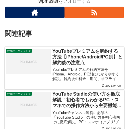
wpmasterをフォローする
関連記事
YouTubeプレミアムを解約する
Webマーケティング
方法【iPhone/Android/PC別】と
解約後の注意点
YouTubeプレミアムの解約方法を
iPhone、Android、PC別にわかりやすく
解説。解約後の料金、期間、オフライン
再生への影響、解約できない場合の対処
2025.04.08
法もご紹介します。
YouTube Studioの使い方を徹底
Webマーケティング
解説！初心者でもわかるPC・ス
マホでの操作方法から主要機能ま
で
YouTubeチャンネル運営に必須の
「YouTube Studio」の使い方を初心者向
けに徹底解説。PC・スマホ（アプリ/ブラ
ウザ）での操作方法から、動画アップロ
2025.05.08